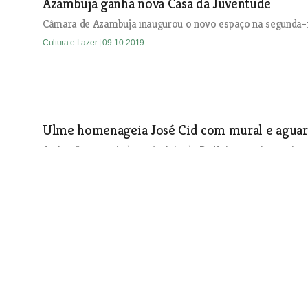
Azambuja ganha nova Casa da Juventude
Câmara de Azambuja inaugurou o novo espaço na segunda-f
Cultura e Lazer
| 09-10-2019
Ulme homenageia José Cid com mural e aguard
A obra foi executada no âmbito do Pin’Arte, evento que tra
verdadeira galeria a céu aberto.
Cultura e Lazer
| 09-10-2019
Festival Street Food anima São Domingos
Cultura e Lazer
| 09-10-2019