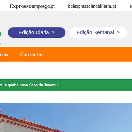
Expresso Emprego
BPI Expresso Imobiliário
B
Edição Diária
>
Edição Semanal
>
uras
Contactos
uja ganha nova Casa da Juventu ...