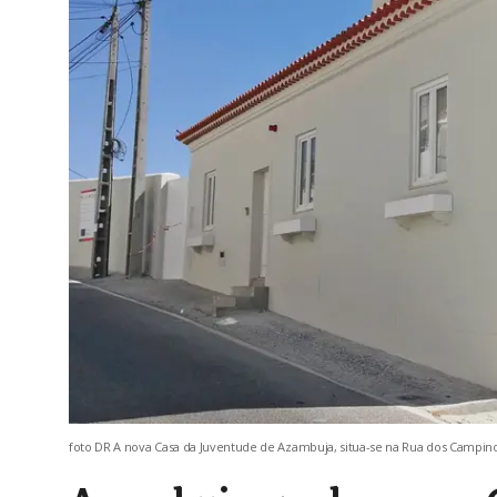
foto DR A nova Casa da Juventude de Azambuja, situa-se na Rua dos Campinos