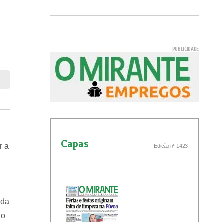
Capas
r a
Edição nº 1423
 da
do