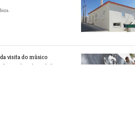
eira.
a visita do músico
nsformou alguns locais da freguesia numa