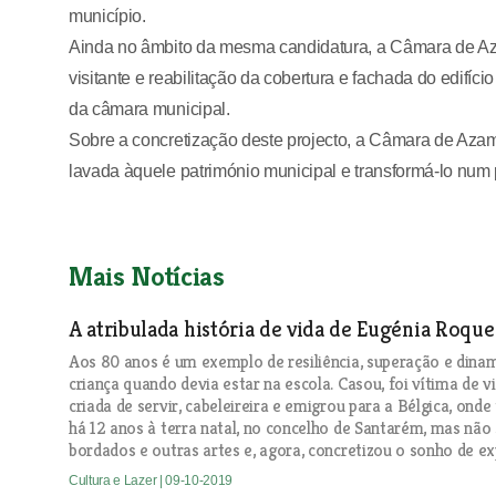
município.
Ainda no âmbito da mesma candidatura, a Câmara de Az
visitante e reabilitação da cobertura e fachada do edif
da câmara municipal.
Sobre a concretização deste projecto, a Câmara de Azamb
lavada àquele património municipal e transformá-lo num 
Mais Notícias
A atribulada história de vida de Eugénia Roque
Aos 80 anos é um exemplo de resiliência, superação e din
criança quando devia estar na escola. Casou, foi vítima de v
criada de servir, cabeleireira e emigrou para a Bélgica, ond
há 12 anos à terra natal, no concelho de Santarém, mas nã
bordados e outras artes e, agora, concretizou o sonho de ex
Cultura e Lazer
| 09-10-2019