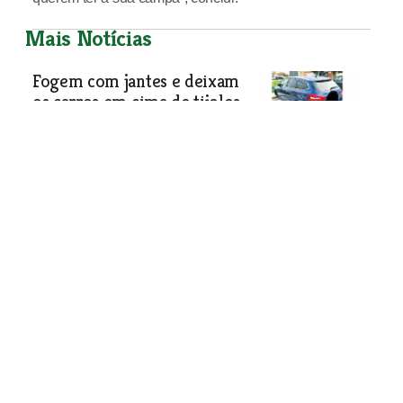
Mais Notícias
Fogem com jantes e deixam
os carros em cima de tijolos
Vaga de furtos começou em Vila
Franca de Xira e há mais dois casos
em Samora Correia e Salvaterra de
Magos.
Sociedade
| 01-01-2020
5 euros de renda divide lojista
e proprietário do Tramagal
A Electro-Reparadora Brás está a
menos de uma semana de completar
meio século de existência, mas um
litígio entre senhorio e inquilino por