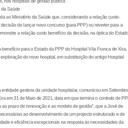
 nos hospitais de gestão pública”.
o da Saúde
a ao Ministério da Saúde que, considerando a relação custo-
a decisão de lançar novo concurso (para PPP) ou reverter para a
monstre a relação custo benefício da decisão, na óptica do Estado
to-benefício para o Estado da PPP do Hospital Vila Franca de Xira,
xploração do novo hospital, em substituição do antigo Hospital
a entidade gestora da unidade hospitalar, comunicou em Setembro
Xira em 31 de Maio de 2021, data em que termina o contrato de PP
nto ao prazo de renovação e ao modelo de gestão”, que a José de
de necessárias ao desenvolvimento de um projecto estruturado e de
dade e eficiência excepcionais na resposta às necessidades da