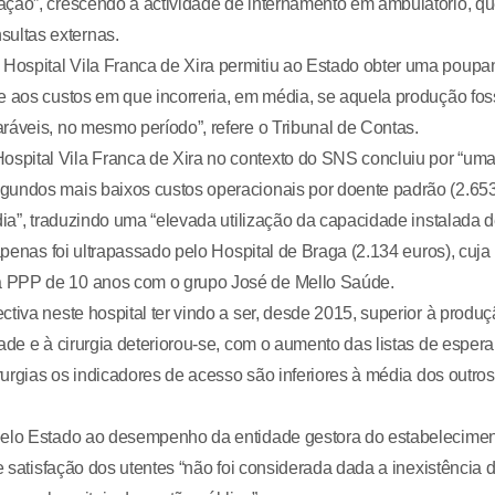
ação”, crescendo a actividade de internamento em ambulatório, q
ultas externas.
Hospital Vila Franca de Xira permitiu ao Estado obter uma poupa
e aos custos em que incorreria, em média, se aquela produção fo
ráveis, no mesmo período”, refere o Tribunal de Contas.
spital Vila Franca de Xira no contexto do SNS concluiu por “um
egundos mais baixos custos operacionais por doente padrão (2.65
dia”, traduzindo uma “elevada utilização da capacidade instalada 
apenas foi ultrapassado pelo Hospital de Braga (2.134 euros), cuja
a PPP de 10 anos com o grupo José de Mello Saúde.
tiva neste hospital ter vindo a ser, desde 2015, superior à produ
ade e à cirurgia deteriorou-se, com o aumento das listas de espera
irurgias os indicadores de acesso são inferiores à média dos outros
 pelo Estado ao desempenho da entidade gestora do estabelecime
e satisfação dos utentes “não foi considerada dada a inexistência 