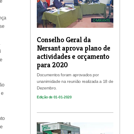
ue
nça
sse
Conselho Geral da
a
Nersant aprova plano de
3
actividades e orçamento
de
para 2020
Documentos foram aprovados por
unanimidade na reunião realizada a 18 de
ção
Dezembro.
 e
Edição de 01-01-2020
nto
de