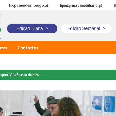
Expresso Emprego
BPI Expresso Imobiliário
B
Edição Diária
>
Edição Semanal
>
uras
Contactos
pital Vila Franca de Xira ...