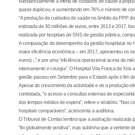
substancialmente a oferta de cuidados de saúde à popul
quase duplicou, e aumentando em 76% o número de cons
“A produção de cuidados de saúde no âmbito da PPP do 
estimada de 30 milhões de euros, entre 2013 e 2017, fac
realizada por hospitais do SNS de gestão pública, compa
A comparação do desempenho da gestão hospitalar no Ho
maior eficiência económica – em 2017, apresentou os s
euros) -,” e por uma “eficiência operacional acima da mé
internamento e cirurgia”. O Hospital Vila Franca de Xira 
gestão passou em Setembro para o Estado após o fim d
Apesar do crescimento da actividade e de a produção efec
contratada, “o acesso a consultas externas de especialid
dos tempos médios de espera”, refere o relatório. “Nas c
hospitais comparáveis”, acrescenta a auditoria.
O Tribunal de Contas lembra que a avaliação realizada
“foi globalmente positiva”, mas sublinha que a vertente d