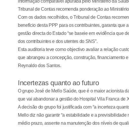
informação comparável apurada pelo Ministério da Saúde,
Tribunal de Contas recomenda ponderação ao Ministéri
Com os dados recolhidos, o Tribunal de Contas recomend
benefício desta PPP para os contribuintes, garanta que 
gestão directa do Estado “se baseie em evidência que de
dos contribuintes e dos utentes do SNS”.
Esta auditoria teve como objectivo avaliar a relação cus
que abrangeu a concepção, construção, financiamento e e
Reynaldo dos Santos.
Incertezas quanto ao futuro
O grupo José de Mello Saúde, que é o maior acionista d
que vai abandonar a gestão do Hospital Vila Franca de 
A decisão do grupo foi justificada com “a incerteza qua
Mello diz não garantir “a estabilidade e a previsibilida
médio prazo, assente na manutenção dos níveis de quali