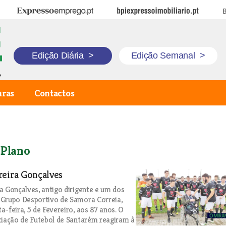
Expresso Emprego
BPI Expresso Imobiliário
B
Edição Diária
>
Edição Semanal
>
uras
Contactos
 Plano
reira Gonçalves
a Gonçalves, antigo dirigente e um dos
 Grupo Desportivo de Samora Correia,
a-feira, 5 de Fevereiro, aos 87 anos. O
ciação de Futebol de Santarém reagiram à