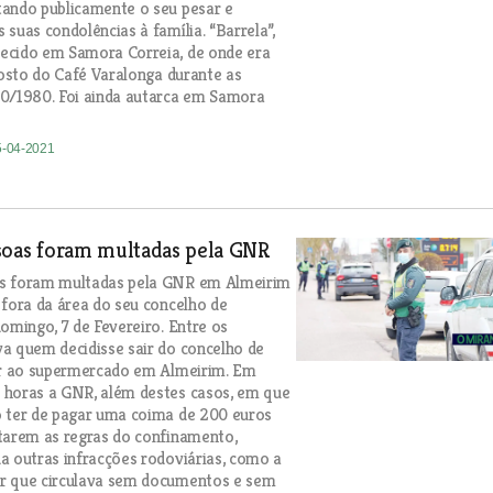
ando publicamente o seu pesar e
 suas condolências à família. “Barrela”,
ecido em Samora Correia, de onde era
 rosto do Café Varalonga durante as
70/1980. Foi ainda autarca em Samora
5-04-2021
soas foram multadas pela GNR
s foram multadas pela GNR em Almeirim
 fora da área do seu concelho de
domingo, 7 de Fevereiro. Entre os
a quem decidisse sair do concelho de
ir ao supermercado em Almeirim. Em
 horas a GNR, além destes casos, em que
o ter de pagar uma coima de 200 euros
tarem as regras do confinamento,
a outras infracções rodoviárias, como a
r que circulava sem documentos e sem