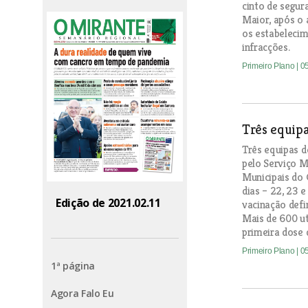
cinto de segur
Maior, após o 
os estabelecim
infracções.
Primeiro Plano
| 0
Três equipa
Três equipas d
pelo Serviço M
Municipais do 
dias – 22, 23 e
Edição de 2021.02.11
vacinação defi
Mais de 600 ut
primeira dose 
Primeiro Plano
| 0
1ª página
Agora Falo Eu