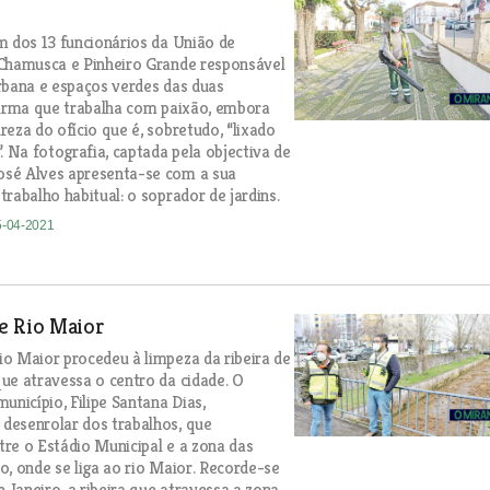
m dos 13 funcionários da União de
Chamusca e Pinheiro Grande responsável
rbana e espaços verdes das duas
firma que trabalha com paixão, embora
reza do ofício que é, sobretudo, “lixado
. Na fotografia, captada pela objectiva de
sé Alves apresenta-se com a sua
rabalho habitual: o soprador de jardins.
5-04-2021
e Rio Maior
o Maior procedeu à limpeza da ribeira de
ue atravessa o centro da cidade. O
unicípio, Filipe Santana Dias,
desenrolar dos trabalhos, que
re o Estádio Municipal e a zona das
o, onde se liga ao rio Maior. Recorde-se
e Janeiro, a ribeira que atravessa a zona