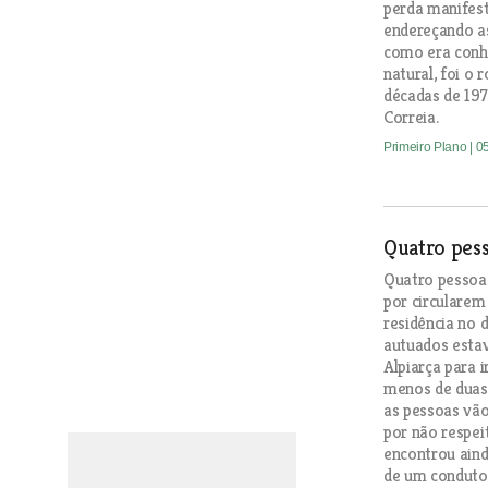
perda manifest
endereçando as
como era conh
natural, foi o
décadas de 19
Correia.
Primeiro Plano
| 0
Quatro pes
Quatro pessoa
por circularem
residência no 
autuados estav
Alpiarça para 
menos de duas
as pessoas vã
por não respei
encontrou aind
de um conduto