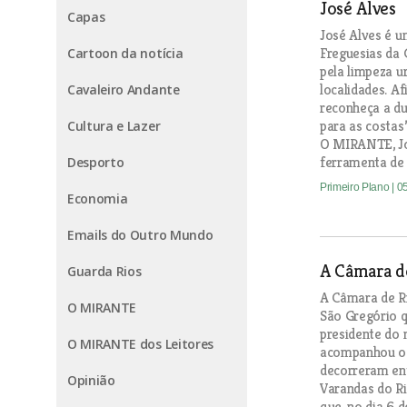
José Alves
Capas
José Alves é u
Freguesias da 
Cartoon da notícia
pela limpeza u
localidades. A
Cavaleiro Andante
reconheça a du
para as costas”
Cultura e Lazer
O MIRANTE, Jo
ferramenta de t
Desporto
Primeiro Plano
| 0
Economia
Emails do Outro Mundo
A Câmara d
Guarda Rios
A Câmara de Ri
O MIRANTE
São Gregório q
presidente do m
O MIRANTE dos Leitores
acompanhou o 
decorreram ent
Opinião
Varandas do Ri
que, no dia 6 d