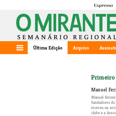
Expresso
Última Edição
Arquivo
Assinat
Primeiro
Manuel Fer
Manuel Ferreir
fundadores do
morreu na sext
clube e a Asso