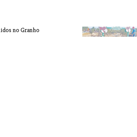
ididos no Granho
taram-se a Afonso Gomes na lista de
ores pessoas
car pelas mãos de um antigo bombeiro,
s a pandemia veio dar um golpe na