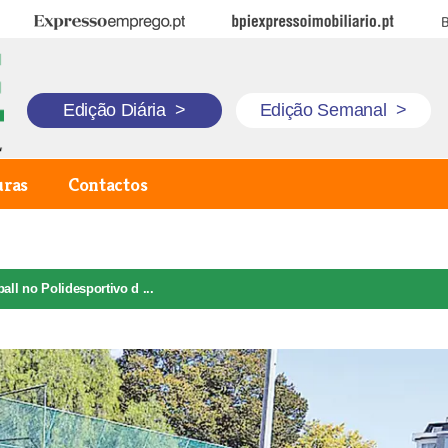
Expresso Emprego
BPI Expresso Imobiliário
B
Edição Diária
>
Edição Semanal
>
uras
Contactos
all no Polidesportivo d ...