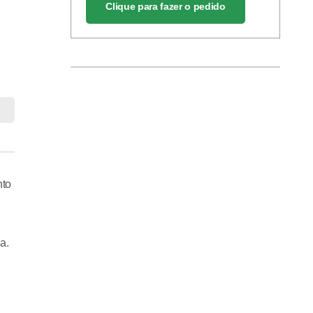
Clique para fazer o pedido
nto
a.