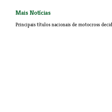
Mais Notícias
Principais títulos nacionais de motocross dec
Luís Outeiro, em Elite e MX2, e André Sérgio, em MX1, jun
campeões nacionais 2021.
Desporto
| 22-03-2023
Artes marciais em Azambuja para formar melh
Há oito anos que o kenpo chegou a Azambuja e está para fi
Nuno Gaspar. O grupo já teve quatro dezenas de atletas ma
prática desportiva que está novamente a ganhar pulso.
Desporto
| 22-03-2023