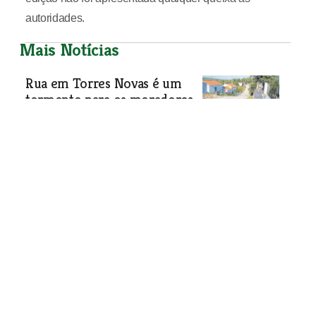
autoridades.
Mais Notícias
Rua em Torres Novas é um
tormento para os moradores
Via em terra batida, na periferia de
Torres Novas, está em estado
bastante degradado e há muito que a
população reclama alcatrão. Até à
data sem êxito.
Sociedade
| 22-03-2023
Recolhidas 4 toneladas de pneus usados em
Torres Novas
Resíduos abandonados a céu aberto são foco de poluição
dos solos.