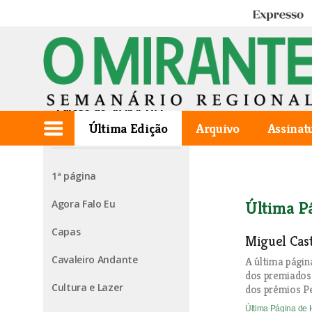
Expresso
Edição de 2021.12.02
Última Edição
Arquivo
Assinat
1ª página
Agora Falo Eu
Última P
Capas
Miguel Cas
Cavaleiro Andante
A última págin
dos premiados
Cultura e Lazer
dos prémios Pe
Última Página de