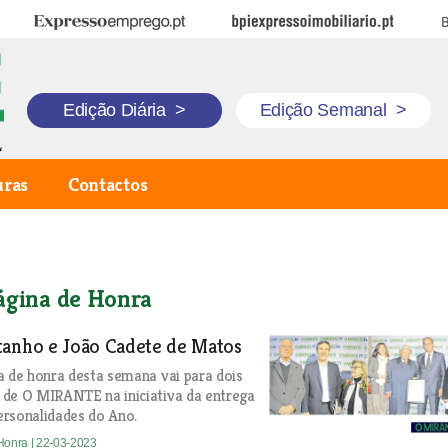
Expresso Emprego
BPI Expresso Imobiliário
B
Edição Diária
>
Edição Semanal
>
uras
Contactos
ágina de Honra
tanho e João Cadete de Matos
a de honra desta semana vai para dois
 de O MIRANTE na iniciativa da entrega
rsonalidades do Ano.
 Honra
| 22-03-2023