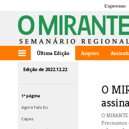
Expresso
Última Edição
Arquivo
Assinat
Edição de 2022.12.22
O MIR
1ª página
assina
Agora Falo Eu
O MIRANTE v
Capas
Precisamos 