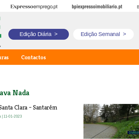
Expresso Emprego
BPI Expresso Imobiliário
B
Edição Diária
>
Edição Semanal
>
uras
Contactos
ava Nada
Santa Clara – Santarém
a
| 11-01-2023