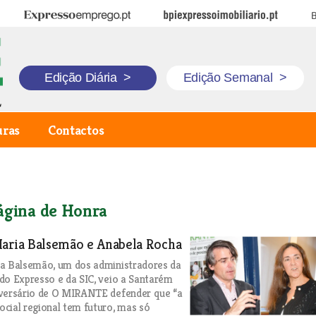
Expresso Emprego
BPI Expresso Imobiliário
B
Edição Diária
>
Edição Semanal
>
uras
Contactos
ágina de Honra
Maria Balsemão e Anabela Rocha
ia Balsemão, um dos administradores da
do Expresso e da SIC, veio a Santarém
iversário de O MIRANTE defender que “a
cial regional tem futuro, mas só