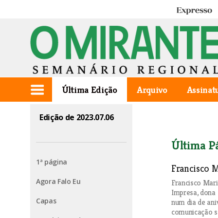
Expresso
Última Edição
Arquivo
Assinat
Edição de 2023.07.06
Última P
1ª página
Francisco 
Agora Falo Eu
Francisco Mar
Impresa, dona 
Capas
num dia de an
comunicação so