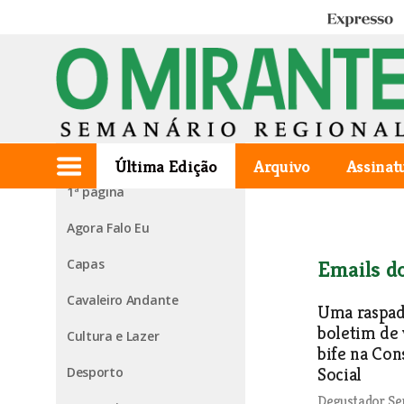
Expresso
Edição de 2024.11.07
Última Edição
Arquivo
Assinat
1ª página
Agora Falo Eu
Capas
Emails d
Cavaleiro Andante
Uma raspad
boletim de 
Cultura e Lazer
bife na Con
Desporto
Social
Degustador Se