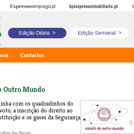
Expresso Emprego
BPI Expresso Imobiliário
B
Edição Diária
>
Edição Semanal
>
uras
Contactos
o Outro Mundo
inha com os quadradinhos do
voto, a inscrição do direito ao
stituição e os gases da Segurança
rafim das Neves