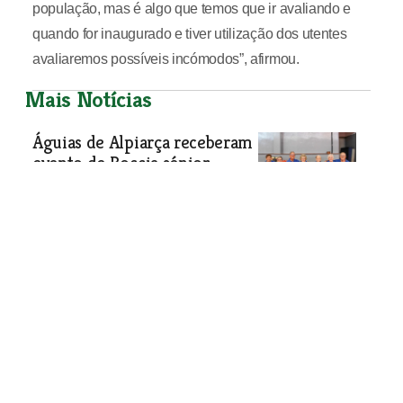
população, mas é algo que temos que ir avaliando e
quando for inaugurado e tiver utilização dos utentes
avaliaremos possíveis incómodos”, afirmou.
Mais Notícias
Águias de Alpiarça receberam
evento de Boccia sénior
Pavilhão do clube desportivo “Os
Águias de Alpiarça” recebeu o Torneio
Regional de Boccia Sénior. Idosos de
toda a região participaram naquele
que é considerado “um torneio mais
por convívio do que pela competição”,
segundo disse a O MIRANTE o
coordenador do projecto de Boccia
d’Os Águias, Nuno Alves.
Desporto
| 08-10-2025