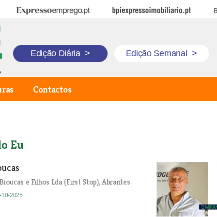
Expresso Emprego
BPI Expresso Imobiliário
B
Edição Diária
>
Edição Semanal
>
uras
Contactos
lo Eu
oucas
Bioucas e Filhos Lda (First Stop), Abrantes
8-10-2025