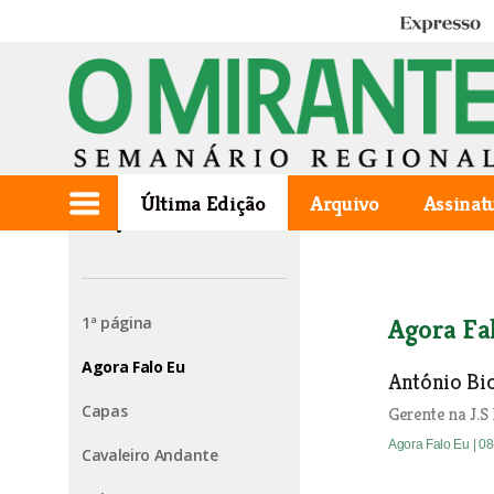
Expresso
Última Edição
Arquivo
Assinat
Edição de 2025.10.02
1ª página
Agora Fa
Agora Falo Eu
António Bi
Capas
Gerente na J.S 
Agora Falo Eu
| 0
Cavaleiro Andante