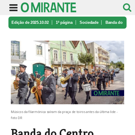
Edição de 2025.10.02
1ª página
Sociedade
Banda do
Centro Cultural Azambujens ...
Músicos da filarmónica saíram da praça de toiros antes da última lide -
foto DR
Banda do Centro