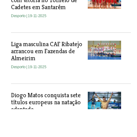
com vitória no Torneio de
Cadetes em Santarém
Desporto
| 19-11-2025
Liga masculina CAF Ribatejo
arrancou em Fazendas de
Almeirim
Desporto
| 19-11-2025
Diogo Matos conquista sete
títulos europeus na natação
adaptada
Atleta da Póvoa de Santa Iria
conquistou sete títulos e dois recordes
mundiais no Campeonato Europeu de
Natação Adaptada. Uma participação