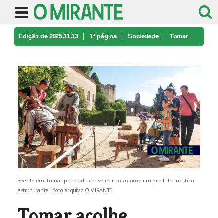
Edição de 2025.11.13
1ª página
Sociedade
Tomar
acolhe primeiro Encontro Rota ...
Evento em Tomar pretende consolidar rota como um produto turístico
estruturante - foto arquivo O MIRANTE
Tomar acolhe