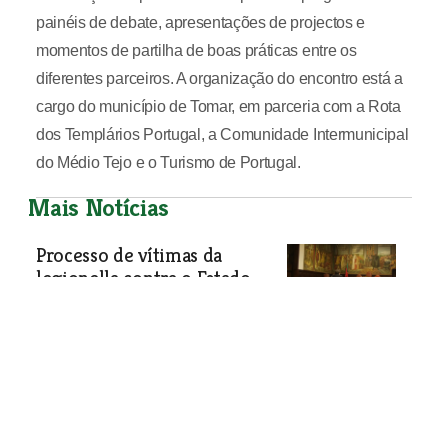
painéis de debate, apresentações de projectos e
momentos de partilha de boas práticas entre os
diferentes parceiros. A organização do encontro está a
cargo do município de Tomar, em parceria com a Rota
dos Templários Portugal, a Comunidade Intermunicipal
do Médio Tejo e o Turismo de Portugal.
Mais Notícias
Processo de vítimas da
legionella contra o Estado
continua parado no tribunal
Muitas vítimas do surto de legionella
que há onze anos ocorreu no concelho
de Vila Franca de Xira, causando a
morte a doze pessoas, continuam a
lutar para que se faça justiça. O
processo judicial interposto pela