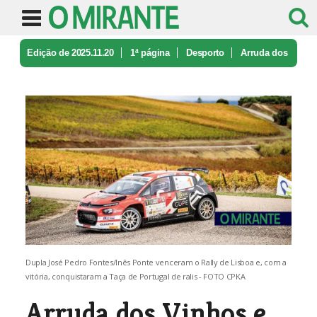
Edição de 2025.11.20
1ª página
Desporto
Arruda dos
Vinhos e Vila Franca de ...
Dupla José Pedro Fontes/Inês Ponte venceram o Rally de Lisboa e, com a
vitória, conquistaram a Taça de Portugal de ralis - FOTO CPKA
Arruda dos Vinhos e