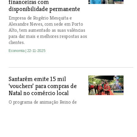
financeiras com
disponibilidade permanente
Empresa de Rogério Mesquita e
Alexandre Neves, com sede em Porto
Alto, tem aumentado as suas valências
para dar mais e melhores respostas aos
clientes.
Economia
| 22-11-2025
Santarém emite 15 mil
‘vouchers’ para compras de
Natal no comércio local
O programa de animação Reino de
Natal em Santarém será inaugurado no
dia 28 de Novembro, mas as
iluminações decorativas serão ligadas
uma semana antes.
Economia
| 22-11-2025