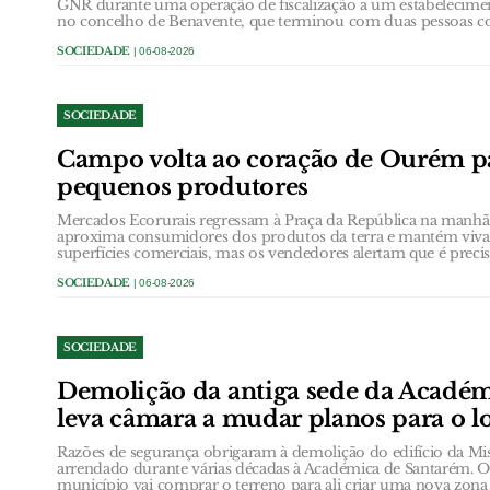
GNR durante uma operação de fiscalização a um estabelecimen
no concelho de Benavente, que terminou com duas pessoas con
SOCIEDADE
| 06-08-2026
SOCIEDADE
Campo volta ao coração de Ourém pa
pequenos produtores
Mercados Ecorurais regressam à Praça da República na manhã d
aproxima consumidores dos produtos da terra e mantém viva 
superfícies comerciais, mas os vendedores alertam que é precis
SOCIEDADE
| 06-08-2026
SOCIEDADE
Demolição da antiga sede da Acadé
leva câmara a mudar planos para o l
Razões de segurança obrigaram à demolição do edifício da Mi
arrendado durante várias décadas à Académica de Santarém. O 
município vai comprar o terreno para ali criar uma nova zona 