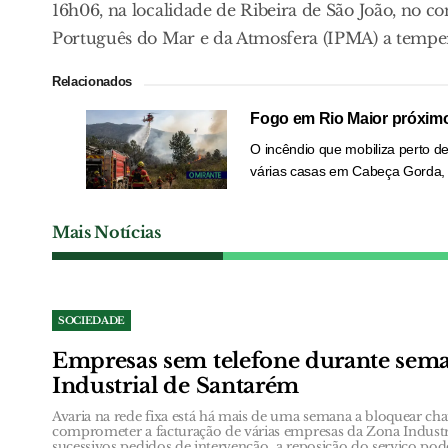
16h06, na localidade de Ribeira de São João, no c
Português do Mar e da Atmosfera (IPMA) a temperat
Relacionados
Fogo em Rio Maior próxim
O incêndio que mobiliza perto d
várias casas em Cabeça Gorda, 
Mais Notícias
SOCIEDADE
Empresas sem telefone durante sem
Industrial de Santarém
Avaria na rede fixa está há mais de uma semana a bloquear ch
comprometer a facturação de várias empresas da Zona Industr
sucessivos pedidos de intervenção, a reposição do serviço poder