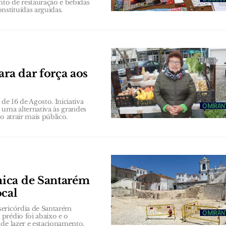
to de restauração e bebidas
stituídas arguidas.
ra dar força aos
e 16 de Agosto. Iniciativa
uma alternativa às grandes
o atrair mais público.
mica de Santarém
ocal
sericórdia de Santarém
prédio foi abaixo e o
de lazer e estacionamento.