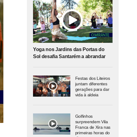
Yoga nos Jardins das Portas do
Sol desafia Santarém a abrandar
Festas dos Liteiros
juntam diferentes
gerações para dar
vida à aldeia
Golfinhos
surpreendem Vila
Franca de Xira nas
primeiras horas do