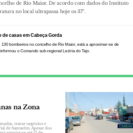
oncelho de Rio Maior. De acordo com dados do Instituto
ura no local ultrapassa hoje os 37º.
o de casas em Cabeça Gorda
e 130 bombeiros no concelho de Rio Maior, está a aproximar-se de
informou o Comando sub-regional Lezíria do Tejo.
anas na Zona
amadas, travar negócios e
ial de Santarém. Apesar dos
á arrastar-se até 17 de