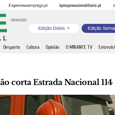
Expresso Emprego
BPI Expresso Imobiliário
B
06/08/2026
Edição Diária
>
Edição Sema
Desporto
Cultura
Opinião
O MIRANTE TV
Entrevis
ão corta Estrada Nacional 114