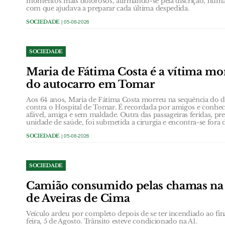
momentos mais dolorosos, afirmando-se pela discrição, huma
com que ajudava a preparar cada última despedida.
SOCIEDADE
| 05-08-2026
SOCIEDADE
Maria de Fátima Costa é a vítima mor
do autocarro em Tomar
Aos 64 anos, Maria de Fátima Costa morreu na sequência do d
contra o Hospital de Tomar. É recordada por amigos e conh
afável, amiga e sem maldade. Outra das passageiras feridas, pr
unidade de saúde, foi submetida a cirurgia e encontra-se fora 
SOCIEDADE
| 05-08-2026
SOCIEDADE
Camião consumido pelas chamas na á
de Aveiras de Cima
Veículo ardeu por completo depois de se ter incendiado ao fin
feira, 5 de Agosto. Trânsito esteve condicionado na A1.