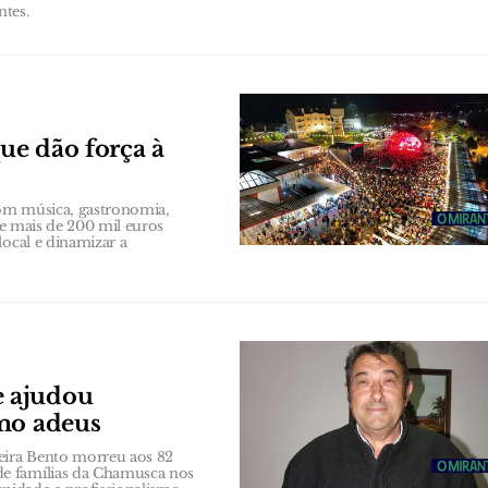
ntes.
que dão força à
 com música, gastronomia,
te mais de 200 mil euros
local e dinamizar a
e ajudou
imo adeus
veira Bento morreu aos 82
de famílias da Chamusca nos