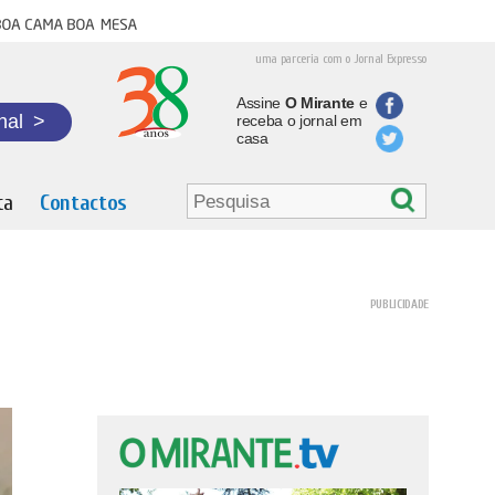
oa cama boa mesa
uma parceria com o Jornal Expresso
Assine
O Mirante
e
nal
>
receba o jornal em
casa
ta
Contactos