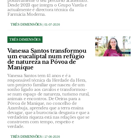
positivamente o seu percurso académico.
Desde 2023 que integra o Grupo Varela e
actualmente é directora técnica da
Farmácia Moderna.
TRÊS DIMENSÕES
| 01-07-2026
TRÊS DIMENSÕES
Vanessa Santos transformou
um eucaliptal num refúgio
de natureza na Póvoa de
Manique
Vanessa Santos tem 41 anos e é a
responsável técnica da Herdade da Hera,
um projecto familiar que nasceu de um
sonho ligado aos cavalos e transformou-
se num espaço de natureza, turismo rural,
animais e encontros. De Oeiras para a
Póvoa de Manique, no concelho de
Azambuja, aprendeu que a terra ensina
devagar, que a burocracia desgasta e que a
verdadeira riqueza está nas relações que se
constroem com tempo, respeito e
verdade.
TRÊS DIMENSÕES
| 17-06-2026