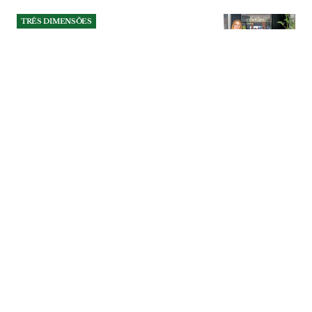
TRÊS DIMENSÕES
“O que me realiza é saber
que sou melhor hoje do que
era ontem”
Tânia Ramos tem 38 anos e é sócia-
gerente da imobiliária Century 21 Castle,
no Entroncamento. Formada em Gestão,
construiu um percurso marcado pela
análise dos números, valorizando o
equilíbrio entre a exigência do trabalho e
o crescimento pessoal contínuo.
TRÊS DIMENSÕES
| 22-04-2026
TRÊS DIMENSÕES
Elsa Salgueiro: a força
tranquila de quem decidiu
recomeçar
Nasceu numa aldeia do concelho de
Abrantes, cresceu entre irmãos,
brincadeiras de rua e valores sólidos. Aos
35 anos, casada e com duas filhas