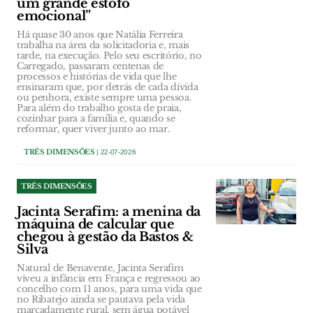
um grande estofo
emocional”
Há quase 30 anos que Natália Ferreira
trabalha na área da solicitadoria e, mais
tarde, na execução. Pelo seu escritório, no
Carregado, passaram centenas de
processos e histórias de vida que lhe
ensinaram que, por detrás de cada dívida
ou penhora, existe sempre uma pessoa.
Para além do trabalho gosta de praia,
cozinhar para a família e, quando se
reformar, quer viver junto ao mar.
TRÊS DIMENSÕES
| 22-07-2026
TRÊS DIMENSÕES
Jacinta Serafim: a menina da
máquina de calcular que
chegou à gestão da Bastos &
Silva
Natural de Benavente, Jacinta Serafim
viveu a infância em França e regressou ao
concelho com 11 anos, para uma vida que
no Ribatejo ainda se pautava pela vida
marcadamente rural, sem água potável