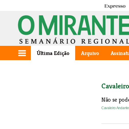
Expresso
Última Edição
Arquivo
Assinat
Cavaleir
Não se pod
Cavaleiro Andant