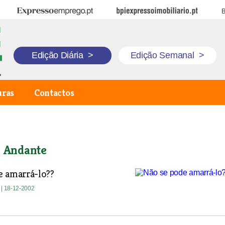
Expresso Emprego
BPI Expresso Imobiliário
B
Edição Diária
>
Edição Semanal
>
uras
Contactos
o Andante
e amarrá-lo??
e
| 18-12-2002