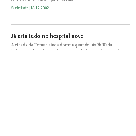
Sociedade
| 18-12-2002
Já está tudo no hospital novo
A cidade de Tomar ainda dormia quando, às 7h30 da
última quinta-feira o primeiro doente internado no velho
hospital saiu em maca para inaugurar uma cama na nova
unidade, situada do outro lado da cidade. Com a
transferência dos últimos 26 doentes e do serviço de
urgência, o Hospital Nossa Senhora da Graça foi
inaugurado simbolicamente na quinta-feira. Um dia
histórico que passou ao lado da maioria dos habitantes da
cidade.
Sociedade
| 18-12-2002
Canil não chega para as encomendas