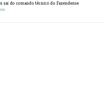
es sai do comando técnico do Fazendense
2009
anha no Cartaxo com “bis” de
2009
do Clube Desportivo de Torres
aram época
2009
studos de Fátima venceu o troféu feminino