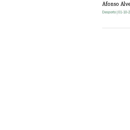
Afonso Alv
Desporto
| 01-10-
Riachense g
Leandro
Desporto
| 01-10-
Nadadores 
Novas prep
Desporto
| 01-10-
Centro de E