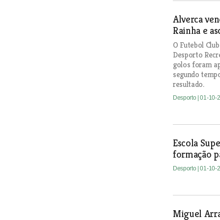
Alverca ven
Rainha e as
O Futebol Club
Desporto Recre
golos foram ap
segundo tempo
resultado.
Desporto
| 01-10-
Escola Sup
formação p
Desporto
| 01-10-
Miguel Arra