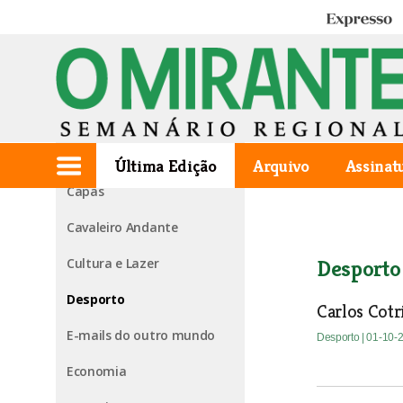
Expresso
Edição de 2009.10.01
1ª página
Agora falo eu
Última Edição
Arquivo
Assinat
Capas
Cavaleiro Andante
Cultura e Lazer
Desporto
Desporto
Carlos Cot
E-mails do outro mundo
Desporto
| 01-10-
Economia