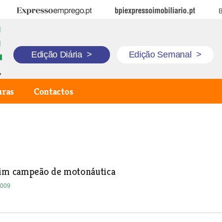
Expresso Emprego
BPI Expresso Imobiliário
B
Edição Diária
>
Edição Semanal
>
uras
Contactos
rim campeão de motonáutica
2009