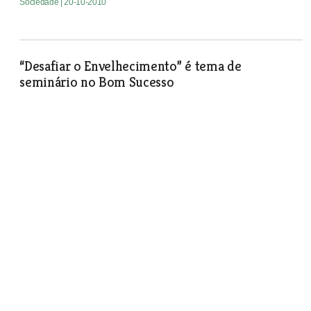
Sociedade
| 20-10-2010
“Desafiar o Envelhecimento” é tema de
seminário no Bom Sucesso
Sociedade
| 20-10-2010
Posto de abastecimento de
combustíveis assaltado na
Póvoa de Santa Iria
Sociedade
| 20-10-2010
PSP prende quatro suspeitos de furto em
Alverca