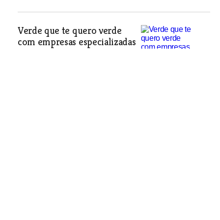
Verde que te quero verde
com empresas especializadas
em jardins
Especial Jardins
| 22-08-2012
Voltamos a ir para o trabalho
de farnel aviado
Longe vão os tempos em que os
camponeses partiam a pé para os
campos com um avio para quinze dias
longe de casa. No saco levavam pão,
batatas, azeite e bacalhau. Hoje em
dia, a marmita está de regresso ao
quotidiano de muita gente que devido
à crise deixou de ir todos os dias
almoçar ao restaurante e mesmo ao