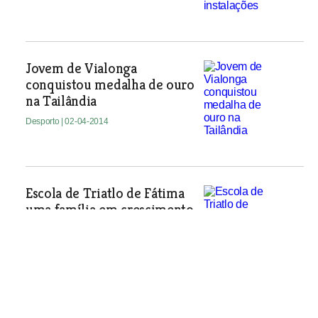
Jovem de Vialonga
conquistou medalha de ouro
na Tailândia
Desporto
| 02-04-2014
Escola de Triatlo de Fátima
uma família em crescimento
Délio Nunes e Carla Nunes dão alma a
um projecto que envolve crianças dos
cinco aos 18 anos, onde os familiares
são uma fonte inspiradora para o
crescimento que têm conseguido
implementar na Escola de Triatlo de
Fátima.