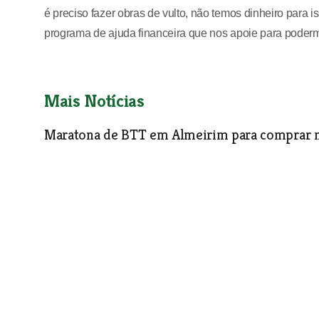
é preciso fazer obras de vulto, não temos dinheiro para
programa de ajuda financeira que nos apoie para podermos
Mais Notícias
Maratona de BTT em Almeirim para comprar m
Desporto
| 02-04-2014
José Canelo conquistou três medalhas no Mun
Desporto
| 02-04-2014
Francisca Carolino campeã regional