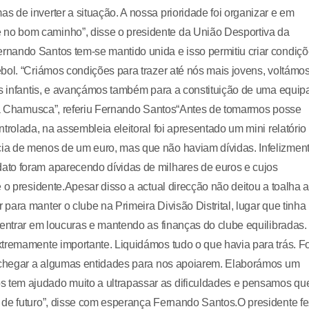
 de inverter a situação. A nossa prioridade foi organizar e em
no bom caminho”, disse o presidente da União Desportiva da
nando Santos tem-se mantido unida e isso permitiu criar condiç
bol. “Criámos condições para trazer até nós mais jovens, voltámo
os infantis, e avançámos também para a constituição de uma equip
a da Chamusca”, referiu Fernando Santos“Antes de tomarmos posse
trolada, na assembleia eleitoral foi apresentado um mini relatório
ia de menos de um euro, mas que não haviam dívidas. Infelizmen
ato foram aparecendo dívidas de milhares de euros e cujos
 o presidente.Apesar disso a actual direcção não deitou a toalha 
ara manter o clube na Primeira Divisão Distrital, lugar que tinha
 entrar em loucuras e mantendo as finanças do clube equilibradas.
tremamente importante. Liquidámos tudo o que havia para trás. Fo
o chegar a algumas entidades para nos apoiarem. Elaborámos um
 tem ajudado muito a ultrapassar as dificuldades e pensamos qu
 de futuro”, disse com esperança Fernando Santos.O presidente fe