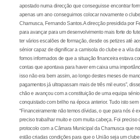
apostado numa direcção que conseguisse encontrar formas
apenas um ano conseguimos colocar novamente o clube 
Chamusca, Fernando Santos.A direcção presidida por Fer
para avançar para um desenvolvimento mais forte do fute
ter vários escalões de formação, desde os petizes até a
sénior capaz de dignificar a camisola do clube e a vil
fomos informados de que a situação financeira estava con
contas que apontava para haver em caixa uma importânc
isso não era bem assim, ao longo destes meses de mand
pagamentos já ultrapassam mais de três mil euros”, disse
chão e avançou com a constituição de uma equipa sénior p
conquistado com brilho na época anterior. Tudo isto sem
“Financeiramente não temos dívidas, o que para nós é ex
preciso trabalhar muito e com muita cabeça. Foi precis
protocolo com a Câmara Municipal da Chamusca que nos
estão criadas condições para que o União seja um clube