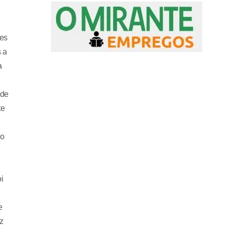
ões
s a
a
 de
te
ao
i
e
z