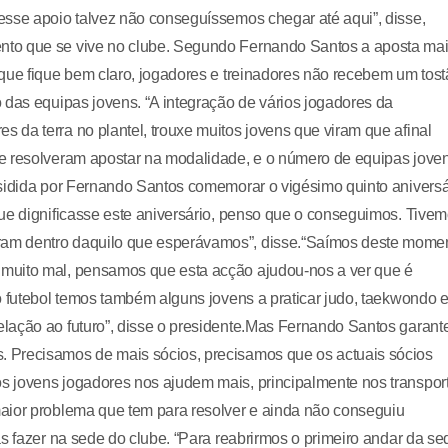
esse apoio talvez não conseguíssemos chegar até aqui”, disse,
nto que se vive no clube. Segundo Fernando Santos a aposta ma
que fique bem claro, jogadores e treinadores não recebem um tos
 das equipas jovens. “A integração de vários jogadores da
da terra no plantel, trouxe muitos jovens que viram que afinal
 e resolveram apostar na modalidade, e o número de equipas jove
esidida por Fernando Santos comemorar o vigésimo quinto aniversá
que dignificasse este aniversário, penso que o conseguimos. Tive
am dentro daquilo que esperávamos”, disse.“Saímos deste mome
muito mal, pensamos que esta acção ajudou-nos a ver que é
o futebol temos também alguns jovens a praticar judo, taekwondo 
lação ao futuro”, disse o presidente.Mas Fernando Santos garant
 Precisamos de mais sócios, precisamos que os actuais sócios
s jovens jogadores nos ajudem mais, principalmente nos transpor
aior problema que tem para resolver e ainda não conseguiu
s fazer na sede do clube. “Para reabrirmos o primeiro andar da se