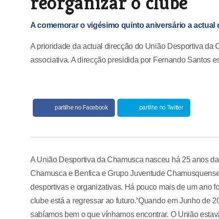
reorganizar o clube
A comemorar o vigésimo quinto aniversário a actual d
A prioridade da actual direcção do União Desportiva da C
associativa. A direcção presidida por Fernando Santos es
partilhe no Facebook
partilhe no Twitter
A União Desportiva da Chamusca nasceu há 25 anos da f
Chamusca e Benfica e Grupo Juventude Chamusquense, e 
desportivas e organizativas. Há pouco mais de um ano foi
clube está a regressar ao futuro.“Quando em Junho de 2
sabíamos bem o que vínhamos encontrar. O União estava 