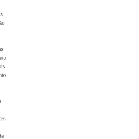
is
tão
ns
rio
mos
nto
e
e
tes
de