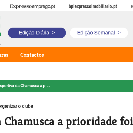
Expresso Emprego
BPI Expresso Imobiliário
B
Edição Diária
>
Edição Semanal
>
uras
Contactos
sportiva da Chamusca a p ...
 Chamusca a prioridade fo