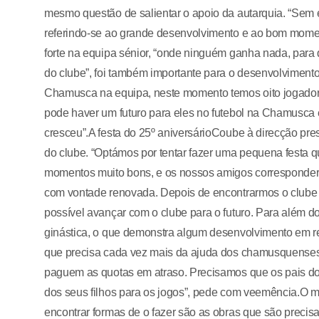
mesmo questão de salientar o apoio da autarquia. “Sem 
referindo-se ao grande desenvolvimento e ao bom mome
forte na equipa sénior, “onde ninguém ganha nada, para 
do clube”, foi também importante para o desenvolvimento
Chamusca na equipa, neste momento temos oito jogadores 
pode haver um futuro para eles no futebol na Chamusca
cresceu”.A festa do 25º aniversárioCoube à direcção pr
do clube. “Optámos por tentar fazer uma pequena festa 
momentos muito bons, e os nossos amigos corresponder
com vontade renovada. Depois de encontrarmos o clube 
possível avançar com o clube para o futuro. Para além d
ginástica, o que demonstra algum desenvolvimento em re
que precisa cada vez mais da ajuda dos chamusquenses.
paguem as quotas em atraso. Precisamos que os pais do
dos seus filhos para os jogos”, pede com veemência.O m
encontrar formas de o fazer são as obras que são precisa