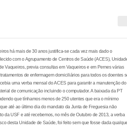
ros há mais de 30 anos justifica-se cada vez mais dado o
belecido com o Agrupamento de Centros de Saúde (ACES), Unidad
 de Vaqueiros, previa consultas em Vaqueiros e em Pernes várias
 tratamentos de enfermagem domiciliários para todos os doentes 
recebia uma verba mensal do ACES para garantir a manutenção do
aterial de comunicação incluindo o computador. A baixada da PT
endendo que tínhamos menos de 250 utentes que era o mínimo
 que até ao último dia do mandato da Junta de Freguesia não
to da USF e até recebemos, no mês de Outubro de 2013, a verba
co desta Unidade de Saúde, foi feito sem que fosse dada qualqu