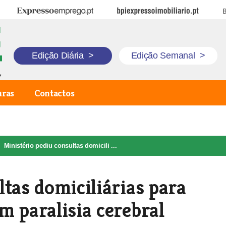
Expresso Emprego
BPI Expresso Imobiliário
B
Edição Diária
>
Edição Semanal
>
uras
Contactos
Ministério pediu consultas domicili ...
tas domiciliárias para
m paralisia cerebral