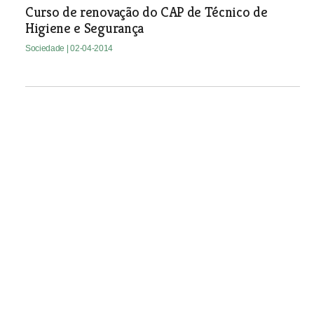
Curso de renovação do CAP de Técnico de
Higiene e Segurança
Sociedade
| 02-04-2014
Passeio pedestre em Alcanena termina com
almoço convívio
Sociedade
| 02-04-2014
Empresários da Golegã e Chamusca ouvidos
para definição do plano estratégico para a
região
Na reunião realizada na Golegã os empresários
mostraram-se preocupados com a falta de mercado e
com o fraco consumo. Na Chamusca registaram-se
queixas quanto à má qualidade das telecomunicações e as