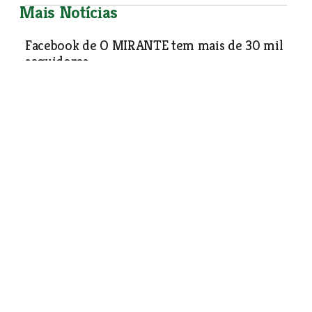
Mais Notícias
Facebook de O MIRANTE tem mais de 30 mil
seguidores
Sociedade
| 02-04-2014
Ponte dos Namorados em Ourém deve
reabrir ao trânsito no final de Abril
Sociedade
| 02-04-2014
Bairro do Tolilas em Alpiarça só pode ser
legalizado com revisão do PDM
Sociedade
| 02-04-2014