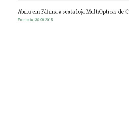
Abriu em Fátima a sexta loja MultiOpticas de C
Economia
| 30-09-2015
Marques Lda apresentou em Santarém os nov
Economia
| 30-09-2015
Novas carreiras de transportes urbanos em Sa
Economia
| 30-09-2015
Novo espaço de Restaurante na Quinta da Fete
Economia
| 30-09-2015