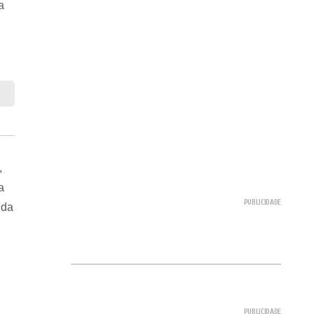
a
,
a
 da