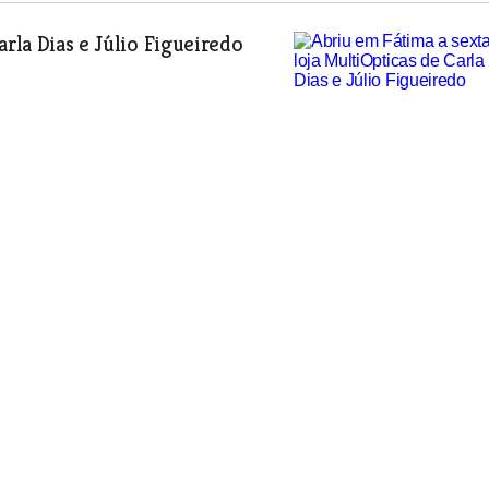
arla Dias e Júlio Figueiredo
os modelos da Mercedes-Benz
ntarém
ira em Fazendas de Almeirim