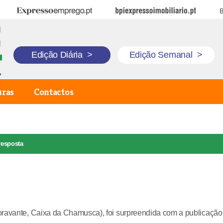
Expresso Emprego
BPI Expresso Imobiliário
B
Edição Diária
>
Edição Semanal
>
uras
Contactos
 resposta
oravante, Caixa da Chamusca), foi surpreendida com a publicação