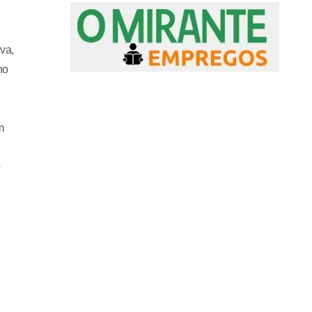
va,
ho
m
o