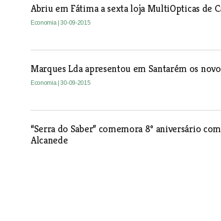
Abriu em Fátima a sexta loja MultiOpticas de C
Economia
| 30-09-2015
Marques Lda apresentou em Santarém os nov
Economia
| 30-09-2015
“Serra do Saber” comemora 8º aniversário com 
Alcanede
Economia
| 30-09-2015
DentINovas em Torres Novas tem todas as espe
Economia
| 30-09-2015