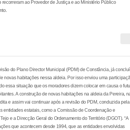
 recorreram ao Provedor de Justiça e ao Ministério Público
nto.
visão do Plano Director Municipal (PDM) de Constância, já conclu
 de novas habitações nessa aldeia. Por isso enviou uma participaç
ndo essa situação que os moradores dizem colocar em causa o fut
tantes. A construção de novas habitações na aldeia da Pereira, n
rdita e assim vai continuar após a revisão do PDM, conduzida pela
as entidades estatais, como a Comissão de Coordenação e
ejo e a Direcção Geral do Ordenamento do Território (DGOT). “A
nações que acontecem desde 1994, que as entidades envolvidas