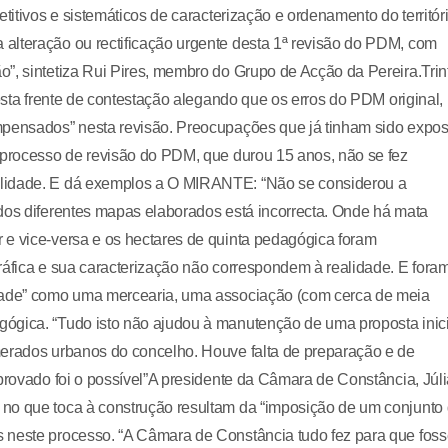
titivos e sistemáticos de caracterização e ordenamento do territór
alteração ou rectificação urgente desta 1ª revisão do PDM, com
”, sintetiza Rui Pires, membro do Grupo de Acção da Pereira.Trin
 esta frente de contestação alegando que os erros do PDM original,
mpensados” nesta revisão. Preocupações que já tinham sido expos
e processo de revisão do PDM, que durou 15 anos, não se fez
alidade. E dá exemplos a O MIRANTE: “Não se considerou a
dos diferentes mapas elaborados está incorrecta. Onde há mata
 e vice-versa e os hectares de quinta pedagógica foram
ráfica e sua caracterização não correspondem à realidade. E fora
idade” como uma mercearia, uma associação (com cerca de meia
ógica. “Tudo isto não ajudou à manutenção de uma proposta inici
merados urbanos do concelho. Houve falta de preparação e de
aprovado foi o possível”A presidente da Câmara de Constância, Júl
no que toca à construção resultam da “imposição de um conjunto
 neste processo. “A Câmara de Constância tudo fez para que fos