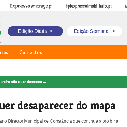
Expresso Emprego
BPI Expresso Imobiliário
B
Edição Diária
>
Edição Semanal
>
uras
Contactos
ereira não quer desapare ...
quer desaparecer do mapa
ano Director Municipal de Constância que continua a proibir a