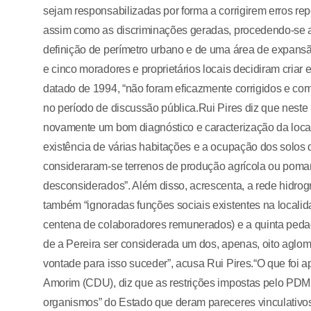
sejam responsabilizadas por forma a corrigirem erros repe
assim como as discriminações geradas, procedendo-se a 
definição de perímetro urbano e de uma área de expansão
e cinco moradores e proprietários locais decidiram criar
datado de 1994, “não foram eficazmente corrigidos e co
no período de discussão pública.Rui Pires diz que nest
novamente um bom diagnóstico e caracterização da loc
existência de várias habitações e a ocupação dos solos 
consideraram-se terrenos de produção agrícola ou pomar
desconsiderados”. Além disso, acrescenta, a rede hidrog
também “ignoradas funções sociais existentes na local
centena de colaboradores remunerados) e a quinta pedag
de a Pereira ser considerada um dos, apenas, oito aglo
vontade para isso suceder”, acusa Rui Pires.“O que foi 
Amorim (CDU), diz que as restrições impostas pelo PDM 
organismos” do Estado que deram pareceres vinculativos