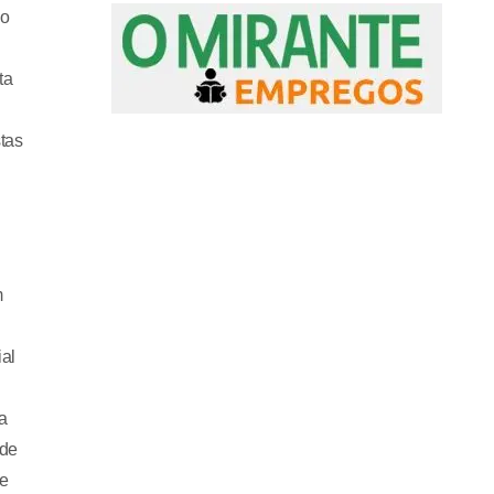
io
ta
tas
m
al
ia
 de
se