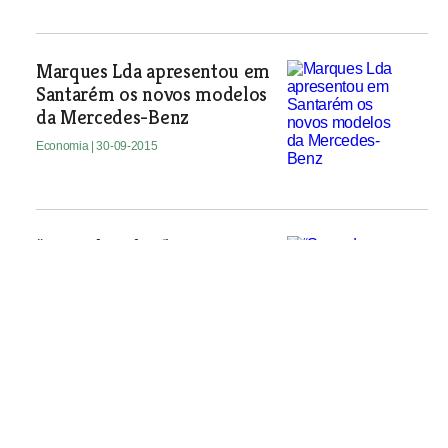
Marques Lda apresentou em
Santarém os novos modelos
da Mercedes-Benz
Economia
| 30-09-2015
“Serra do Saber” comemora 8º
aniversário com abertura de
nova filial em Alcanede
Economia
| 30-09-2015
DentINovas em Torres Novas tem todas as