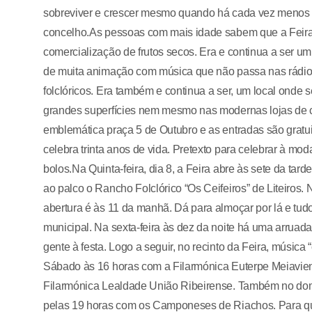
sobreviver e crescer mesmo quando há cada vez menos p
concelho.As pessoas com mais idade sabem que a Feira 
comercialização de frutos secos. Era e continua a ser um
de muita animação com música que não passa nas rádios
folclóricos. Era também e continua a ser, um local onde
grandes superfícies nem mesmo nas modernas lojas de co
emblemática praça 5 de Outubro e as entradas são gratuit
celebra trinta anos de vida. Pretexto para celebrar à mod
bolos.Na Quinta-feira, dia 8, a Feira abre às sete da ta
ao palco o Rancho Folclórico “Os Ceifeiros” de Liteiros.
abertura é às 11 da manhã. Dá para almoçar por lá e tudo
municipal. Na sexta-feira às dez da noite há uma arrua
gente à festa. Logo a seguir, no recinto da Feira, músic
Sábado às 16 horas com a Filarmónica Euterpe Meiavi
Filarmónica Lealdade União Ribeirense. Também no dom
pelas 19 horas com os Camponeses de Riachos. Para q