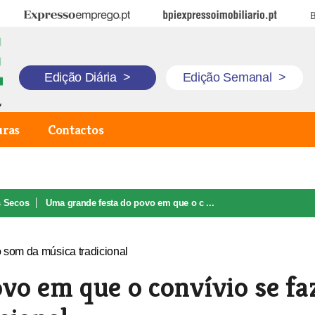
Expresso Emprego
BPI Expresso Imobiliário
B
Edição Diária
>
Edição Semanal
>
uras
Contactos
s Secos
Uma grande festa do povo em que o c ...
vo em que o convívio se fa