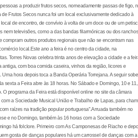
essoas a produzir frutos secos, nomeadamente passas de figo, 
de Frutos Secos nunca foi um local exclusivamente dedicado à
 local de encontro, de convívio à volta de um doce ou de um petisc
 nem televisões, como a das bandas filarmónicas ou dos rancho
 se compram outros produtos regionais que não se encontram nas
mércio local.Este ano a feira é no centro da cidade, na
as. Torres Novas celebra trinta anos de elevação a cidade e a feir
a antiga, com boa comida caseira, vinhos da região, licores e
rde. Uma hora depois toca a Banda Operária Torrejana. A seguir sob
 Na sexta a Feira abre às 18 horas. No Sábado e Domingo, 10 e 11,
. O programa da Feira está disponível online no site da câmara
da com a Sociedade Musical União e Trabalho de Lapas, para cham
a “com raízes na tradição popular portuguesa”.Arruada também no
ense e no Domingo, também às 16 horas com a Sociedade
ingo há folclore. Primeiro com As Camponesas de Riacho e depo
uem gosta de danças populares há um carrossel de danças com a