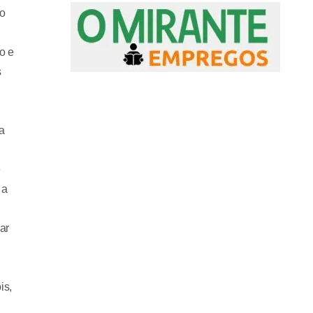
no
o e
s
a
e
 a
ar
is,