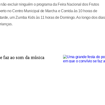
a não excluir ninguém o programa da Feira Nacional dos Frutos
erto no Centro Municipal de Marcha e Corrida às 10 horas de
arde, um Zumba Kids às 11 horas de Domingo. Ao longo dos dias
rianças.
e faz ao som da música
 a globalização avança e apresenta
 o consumo daquele tipo de produtos
ara ganhar o seu lugar ao longo de todo
ria tradicional que incorpora frutos
 de 8 a 11 de Outubro é mais uma vez local