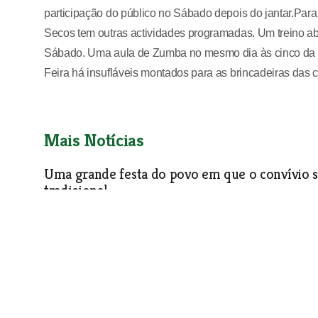
participação do público no Sábado depois do jantar.Par
Secos tem outras actividades programadas. Um treino ab
Sábado. Uma aula de Zumba no mesmo dia às cinco da t
Feira há insufláveis montados para as brincadeiras das c
Mais Notícias
Uma grande festa do povo em que o convívio s
tradicional
Os produtores concelhios de frutos secos são menos porque
produtos mais sofisticados a preços sem concorrência mas
também deixou de estar concentrado no Natal e Ano Novo p
o ano. E são cada vez mais os apreciadores de licores e doça
secos. A Feira Nacional dos Frutos Secos, em Torres Novas,
de encontro e de alegre convívio.
Especial Feira dos Frutos Secos
| 30-09-2015