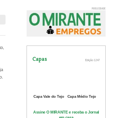
xo,
Capas
Edição 1247
ja
o.
Capa Vale do Tejo
Capa Médio Tejo
Assine O MIRANTE e receba o Jornal
em casa