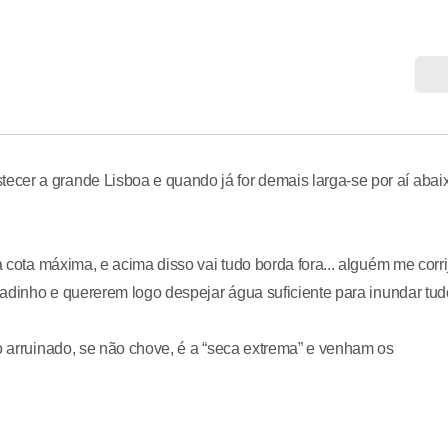
cer a grande Lisboa e quando já for demais larga-se por aí abai
à cota máxima, e acima disso vai tudo borda fora... alguém me corri
ocadinho e quererem logo despejar água suficiente para inundar tud
do arruinado, se não chove, é a “seca extrema” e venham os