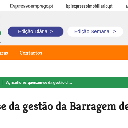
Expresso Emprego
BPI Expresso Imobiliário
B
Edição Diária
>
Edição Semanal
>
uras
Contactos
Agricultores queixam-se da gestão d ...
e da gestão da Barragem d