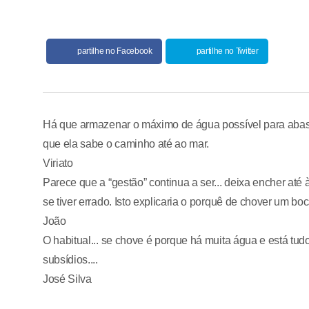
partilhe no Facebook
partilhe no Twitter
Há que armazenar o máximo de água possível para abaste
que ela sabe o caminho até ao mar.
Viriato
Parece que a “gestão” continua a ser... deixa encher até 
se tiver errado. Isto explicaria o porquê de chover um b
João
O habitual... se chove é porque há muita água e está tu
subsídios....
José Silva