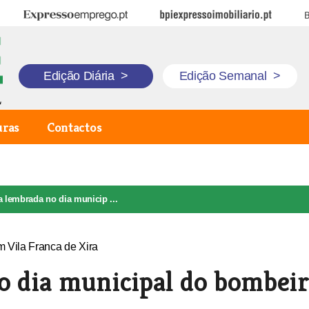
Expresso Emprego
BPI Expresso Imobiliário
B
Edição Diária
>
Edição Semanal
>
uras
Contactos
a lembrada no dia municip ...
o dia municipal do bombei