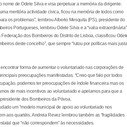
 nome de Odete Silva e visa perpetuar a memória da dirigente.
 uma meritória actividade cívica, ficou na memória de todos como
ara os problemas”, lembrou Alberto Mesquita (PS), presidente do
iros Portugueses, lembrou Odete Silva e a “valia extraordinária”
 Federação dos Bombeiros do Distrito de Lisboa, classificou Odet
beiros deste concelho”, que sempre “lutou por políticas mais just
encontrar forma de aumentar o voluntariado nas corporações de
rincipais preocupações manifestadas. “Creio que falo por todos
eocupação, podemos ter preocupações de índole financeira mas os
samos de mais incentivos ao voluntariado e apelamos para que a
, presidente dos Bombeiros da Póvoa.
tudado um “modelo municipal de apoio ao voluntariado nos
tem aos quartéis. Andreia Revez lembrou também as “fragilidades
 estatal que “não correspondem” às necessidades.