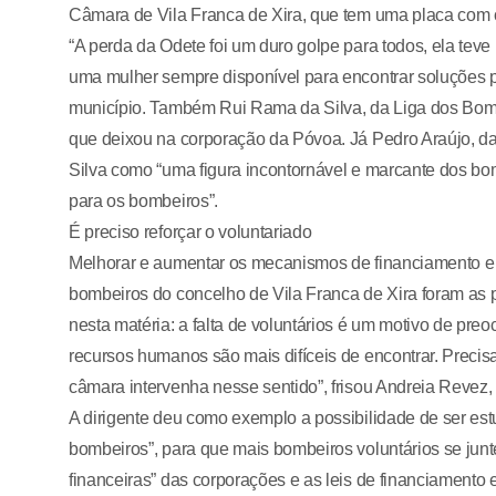
Câmara de Vila Franca de Xira, que tem uma placa com o
“A perda da Odete foi um duro golpe para todos, ela teve
uma mulher sempre disponível para encontrar soluções p
município. Também Rui Rama da Silva, da Liga dos Bombe
que deixou na corporação da Póvoa. Já Pedro Araújo, da
Silva como “uma figura incontornável e marcante dos bom
para os bombeiros”.
É preciso reforçar o voluntariado
Melhorar e aumentar os mecanismos de financiamento e 
bombeiros do concelho de Vila Franca de Xira foram as p
nesta matéria: a falta de voluntários é um motivo de pr
recursos humanos são mais difíceis de encontrar. Preci
câmara intervenha nesse sentido”, frisou Andreia Revez
A dirigente deu como exemplo a possibilidade de ser es
bombeiros”, para que mais bombeiros voluntários se jun
financeiras” das corporações e as leis de financiamento