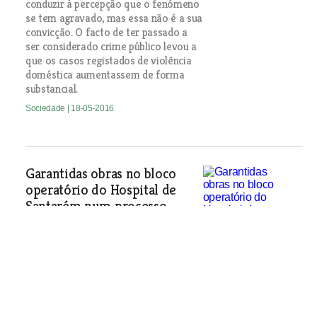
conduzir à percepção que o fenómeno
se tem agravado, mas essa não é a sua
convicção. O facto de ter passado a
ser considerado crime público levou a
que os casos registados de violência
doméstica aumentassem de forma
substancial.
Sociedade
| 18-05-2016
Garantidas obras no bloco
operatório do Hospital de
Santarém num processo
pouco claro
Num dia cria-se alarido e no dia
seguinte aparece o secretário de
Estado a garantir verbas
Sociedade
| 18-05-2016