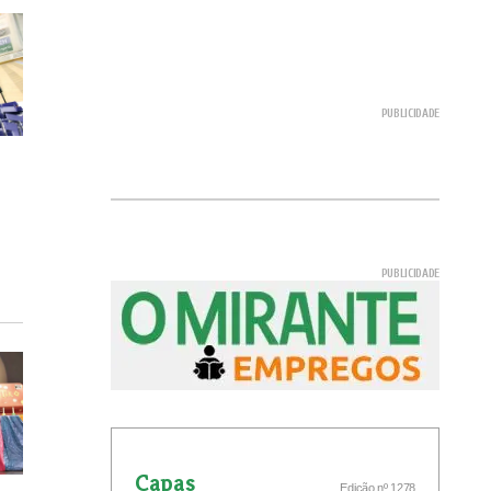
Capas
Edição nº 1278