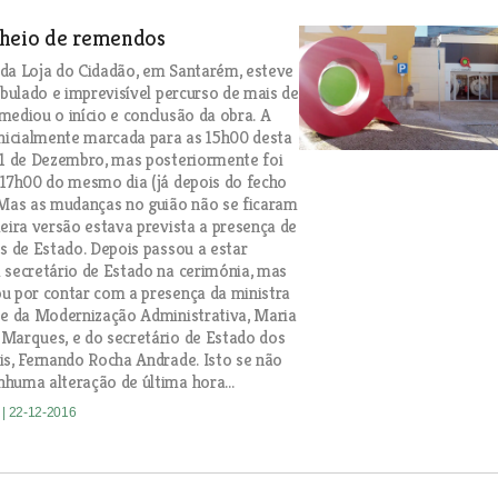
heio de remendos
da Loja do Cidadão, em Santarém, esteve
ibulado e imprevisível percurso de mais de
mediou o início e conclusão da obra. A
inicialmente marcada para as 15h00 desta
21 de Dezembro, mas posteriormente foi
 17h00 do mesmo dia (já depois do fecho
 Mas as mudanças no guião não se ficaram
meira versão estava prevista a presença de
os de Estado. Depois passou a estar
 secretário de Estado na cerimónia, mas
u por contar com a presença da ministra
 e da Modernização Administrativa, Maria
Marques, e do secretário de Estado dos
is, Fernando Rocha Andrade. Isto se não
huma alteração de última hora...
e
| 22-12-2016