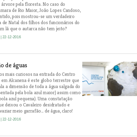
 árvore pela floresta. No caso do
âmara de Rio Maior, João Lopes Candoso,
entido, pois mostrou-se um verdadeiro
a de Natal dos filhos dos funcionários do
am lá que o autarca não tem jeito?
e
| 22-12-2016
o de águas
s mais curiosos na entrada do Centro
a em Alcanena é este globo terrestre que
la a dimensão de toda a água salgada do
sentada pela bola azul maior) assim como
bola azul pequena). Uma constatação
e deixou o Cavaleiro desidratado e
aziar meio garrafão... de água, claro!
e
| 22-12-2016