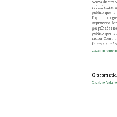
Souza discurso
redundâncias a
público que te
E quando o gov
improvisos fo
gargalhadas na
público que te
cedeu. Como di
falam e eu não 
Cavaleiro Andant
O prometid
Cavaleiro Andant