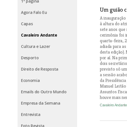
1ª página
Um guião c
Agora Falo Eu
A inauguração 
à altura do atr
Capas
sete anos que 
cerimónia foi 
Cavaleiro Andante
quarta-feira, 
adiada para as
Cultura e Lazer
desta edição).
por aí. Na pri
Desporto
dois secretári
previsto só um
Direito de Resposta
a sessão acabo
da Presidência
Economia
Manuel Leitão 
Assuntos Fisca
Emails do Outro Mundo
houve mais nen
Empresa da Semana
Cavaleiro Andant
Entrevista
Foto Revista