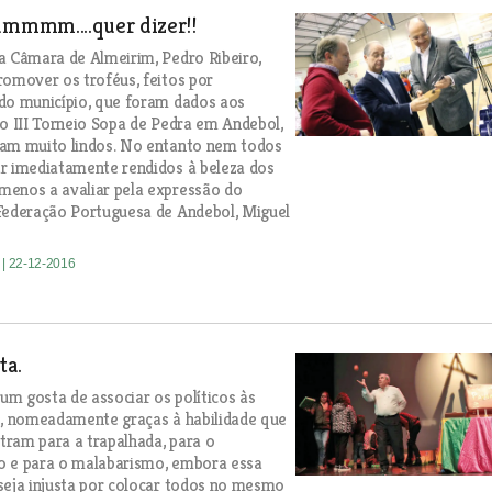
ummmm....quer dizer!!
a Câmara de Almeirim, Pedro Ribeiro,
romover os troféus, feitos por
do município, que foram dados aos
do III Torneio Sopa de Pedra em Andebol,
ram muito lindos. No entanto nem todos
r imediatamente rendidos à beleza dos
menos a avaliar pela expressão do
Federação Portuguesa de Andebol, Miguel
e
| 22-12-2016
ta.
m gosta de associar os políticos às
s, nomeadamente graças à habilidade que
ram para a trapalhada, para o
o e para o malabarismo, embora essa
seja injusta por colocar todos no mesmo