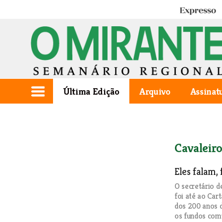
Expresso
Última Edição
Arquivo
Assinat
Cavaleir
Eles falam, 
O secretário 
foi até ao Car
dos 200 anos 
os fundos com