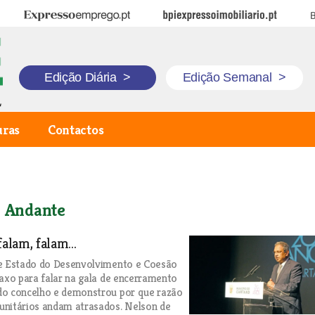
Expresso Emprego
BPI Expresso Imobiliário
B
Edição Diária
>
Edição Semanal
>
uras
Contactos
o Andante
falam, falam...
de Estado do Desenvolvimento e Coesão
taxo para falar na gala de encerramento
do concelho e demonstrou por que razão
unitários andam atrasados. Nelson de