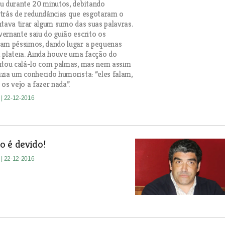
u durante 20 minutos, debitando
trás de redundâncias que esgotaram o
ntava tirar algum sumo das suas palavras.
ernante saiu do guião escrito os
ram péssimos, dando lugar a pequenas
 plateia. Ainda houve uma facção do
ntou calá-lo com palmas, mas nem assim
zia um conhecido humorista: “eles falam,
os vejo a fazer nada”.
e
| 22-12-2016
o é devido!
e
| 22-12-2016