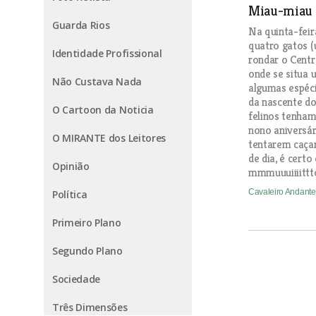
Miau-miau
Guarda Rios
Na quinta-feir
quatro gatos (
Identidade Profissional
rondar o Centr
onde se situa 
Não Custava Nada
algumas espéc
da nascente do
O Cartoon da Noticia
felinos tenham 
nono aniversár
O MIRANTE dos Leitores
tentarem caça
de dia, é certo
Opinião
mmmuuuiiiittt
Cavaleiro Andant
Política
Primeiro Plano
Segundo Plano
Sociedade
Três Dimensões