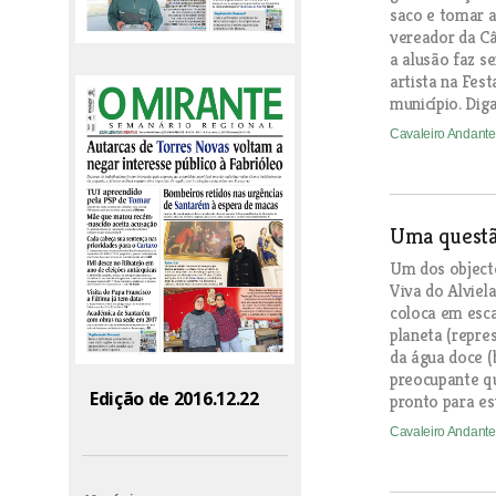
saco e tomar a
vereador da C
a alusão faz s
artista na Fest
município. Dig
Cavaleiro Andant
Uma questã
Um dos objecto
Viva do Alviel
coloca em esca
planeta (repre
da água doce (
preocupante qu
Edição de 2016.12.22
pronto para esv
Cavaleiro Andant