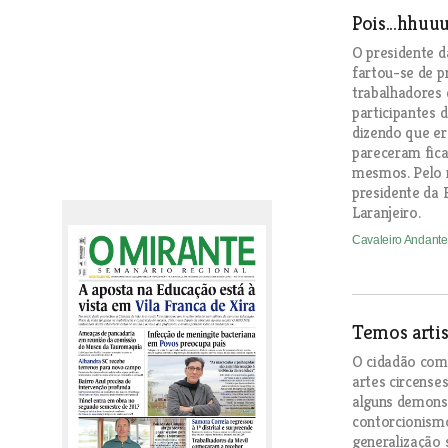
Pois...hhuu
O presidente d
fartou-se de p
trabalhadores 
participantes 
dizendo que e
pareceram fica
mesmos. Pelo 
presidente da 
Laranjeiro.
Cavaleiro Andant
Temos artis
O cidadão comu
artes circense
alguns demonst
contorcionism
generalização 