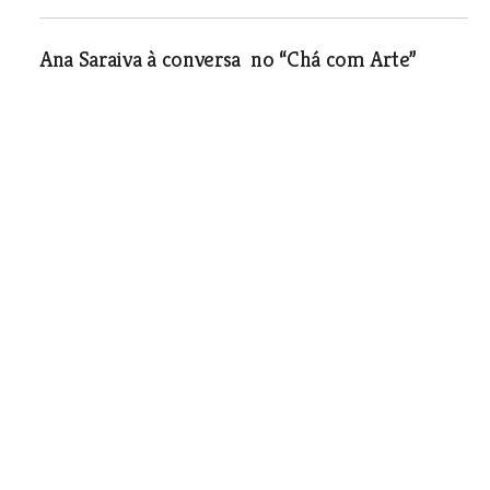
Ana Saraiva à conversa no “Chá com Arte”
Cultura e Lazer
| 13-04-2017
Meio milhar de espectadores
no Festival de Teatro para
Infância do Cegada
Cultura e Lazer
| 13-04-2017
Pintura de Luís Dias Ribeiro
em Mação
Cultura e Lazer
| 13-04-2017