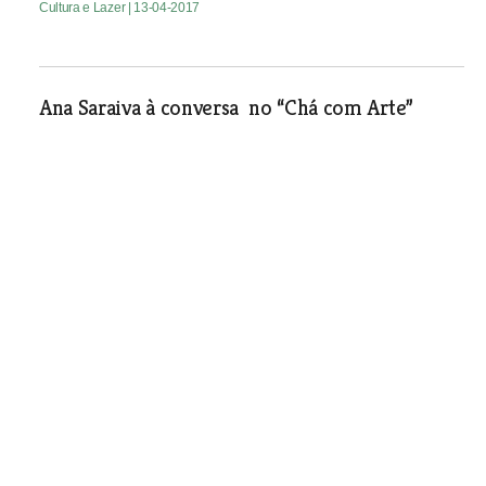
Cultura e Lazer
| 13-04-2017
Ana Saraiva à conversa no “Chá com Arte”
Cultura e Lazer
| 13-04-2017
Meio milhar de espectadores
no Festival de Teatro para
Infância do Cegada
Cultura e Lazer
| 13-04-2017
Pintura de Luís Dias Ribeiro
em Mação
Cultura e Lazer
| 13-04-2017