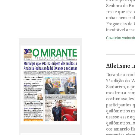
Senhora da Boa
fosse que era
unhas bem trat
Freguesias da 
inevitável acre
Cavaleiro Andan
Atletismo..
Durante a conf
5ª edição do W
Santarém, o pr
mostrou a cami
costumava leva
participantes 
quilómetros m
usasse esse eq
quilómetros...
cor amarelo fl
restantes elem