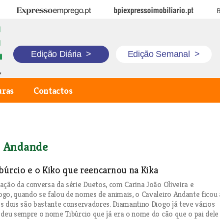
Expresso Emprego
BPI Expresso Imobiliário
B
Edição Diária
>
Edição Semanal
>
uras
Contactos
o Andande
búrcio e o Kiko que reencarnou na Kika
ação da conversa da série Duetos, com Carina João Oliveira e
go, quando se falou de nomes de animais, o Cavaleiro Andante ficou 
s dois são bastante conservadores. Diamantino Diogo já teve vários
 deu sempre o nome Tibúrcio que já era o nome do cão que o pai dele