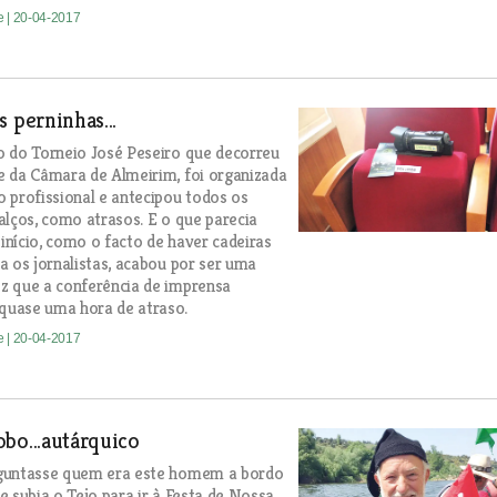
de
| 20-04-2017
s perninhas...
 do Torneio José Peseiro que decorreu
 da Câmara de Almeirim, foi organizada
 profissional e antecipou todos os
alços, como atrasos. E o que parecia
 início, como o facto de haver cadeiras
a os jornalistas, acabou por ser uma
z que a conferência de imprensa
uase uma hora de atraso.
de
| 20-04-2017
bo...autárquico
guntasse quem era este homem a bordo
e subia o Tejo para ir à Festa de Nossa