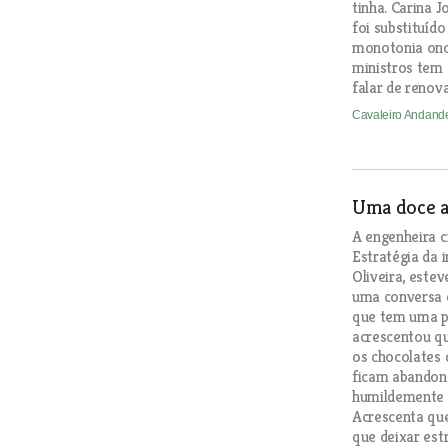
tinha. Carina 
foi substituíd
monotonia ono
ministros tem
falar de renov
Cavaleiro Andan
Uma doce a
A engenheira c
Estratégia da 
Oliveira, este
uma conversa d
que tem uma p
acrescentou q
os chocolates 
ficam abandon
humildemente 
Acrescenta que
que deixar est