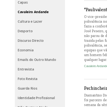
Capas
“Paulivalen
Cavaleiro Andande
O vice-preside
polivalência n
Cultura e Lazer
fazia a confer
José Peseiro, q
Desporto
não parou de d
trazida pelas 
Discurso Directo
polivalência, 
equipas que vã
Economia
um homem feliz
qualquer lugar
Emails do Outro Mundo
Cavaleiro Andan
Entrevista
Foto Revista
Pechincheir
Guarda Rios
Diamantino Dio
Identidade Profissional
foi parceiro d
semana da séri