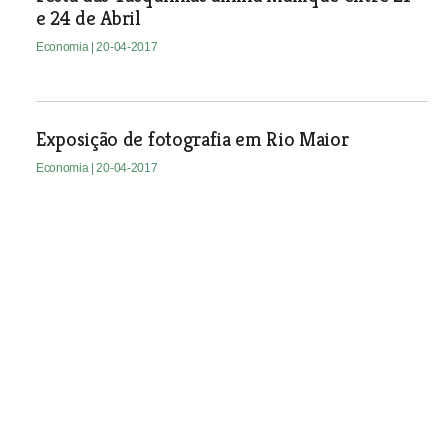
e 24 de Abril
Economia
| 20-04-2017
Exposição de fotografia em Rio Maior
Economia
| 20-04-2017
ASAE avisa que vai estar
atenta à segurança alimentar
e concorrência em Fátima
Economia
| 20-04-2017
Revista à portuguesa “Ol(h)á Florbela!” em