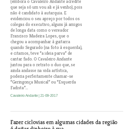
(embora o Cavaleiro Andante acredite
que seja só um vou ali e já venho), pois
não é candidato à autarquia. E
evidenciou o seu apreço por todos os
colegas do executivo, alguns já amigos
de longa data como o vereador
Francisco Madeira Lopes, que o
chegou a acompanhar à guitarra
quando Segurado (na foto à esquerda),
e citamos, teve “a ideia parva” de
cantar fado. O Cavaleiro Andante
juntou para o retrato o duo que, se
ainda andasse na vida artística,
poderia perfeitamente chamar-se
“Geringonça Musical” ou “Esquerda
Fadista”…
Cavaleiro Andante
| 21-09-2017
Fazer ciclovias em algumas cidades da região
é deitar dinheiro à rua