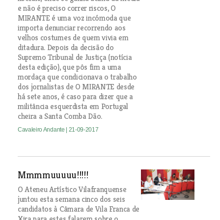
e não é preciso correr riscos, O
MIRANTE é uma voz incómoda que
importa denunciar recorrendo aos
velhos costumes de quem vivia em
ditadura. Depois da decisão do
Supremo Tribunal de Justiça (notícia
desta edição), que pôs fim a uma
mordaça que condicionava o trabalho
dos jornalistas de O MIRANTE desde
há sete anos, é caso para dizer que a
militância esquerdista em Portugal
cheira a Santa Comba Dão.
Cavaleiro Andante
| 21-09-2017
Mmmmuuuuu!!!!!
O Ateneu Artístico Vilafranquense
juntou esta semana cinco dos seis
candidatos à Câmara de Vila Franca de
Xira para estes falarem sobre o