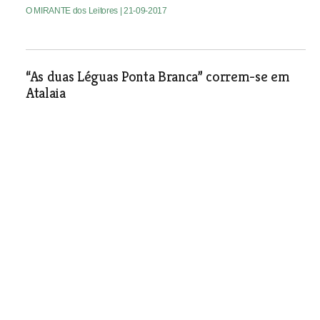
O MIRANTE dos Leitores
| 21-09-2017
“As duas Léguas Ponta Branca” correm-se em
Atalaia
Desporto
| 21-09-2017
Esquecimentos e atrasos
Na inauguração do Espaço Cidadão no
Vale de Santarém, que decorreu no dia
18 de Setembro, as funcionárias da
junta de freguesia tiveram todo o
cuidado em colocar o local o mais
agradável possível, tomando todas as
medidas necessárias ao bom
funcionamento daquele novo serviço.
Mas no meio de tanta azáfama