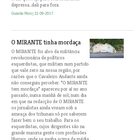
depressa...dali para fora.
Guarda Rios
| 21-09-2017
O MIRANTE tinha mordaça
O MIRANTE foi alvo da militância
revolucionária de políticos
esquerdistas, que militam num partido
que vale zero na nossa região, por
razões que o Cavaleiro Andante ainda
não conseguiu perceber. “O MIRANTE
tem mordaça” apareceu por aí no ano
passado, numa manhã de sol, num dia
em que na redacção de O MIRANTE
os jornalistas ainda viviam sob a
ameaça dos tribunais só por saberem
fazer bem o seu trabalho. Para os
esquerdistas, cujos dirigentes são na
grande maioria gente com profissões
liberais, onde se ganha acima da média