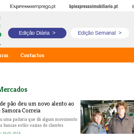
Expresso Emprego
BPI Expresso Imobiliário
B
Edição Diária
>
Edição Semanal
>
uras
Contactos
 Mercados
de pão deu um novo alento ao
 Samora Correia
iu uma padaria que dá algum movimento
as bancas estão vazias de clientes
s
| 18-01-2018