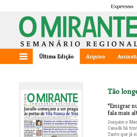
Expresso
Última Edição
Arquivo
Assinat
Tão longe
“Emigrar nu
fala mais al
Joaquim e Mari
Canadá há trin
Tanto que já n