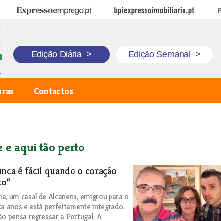
Expresso Emprego
BPI Expresso Imobiliário
B
Edição Diária
>
Edição Semanal
>
uras
Contactos
 e aqui tão perto
nca é fácil quando o coração
to”
a, um casal de Alcanena, emigrou para o
ta anos e está perfeitamente integrado.
ão pensa regressar a Portugal. A