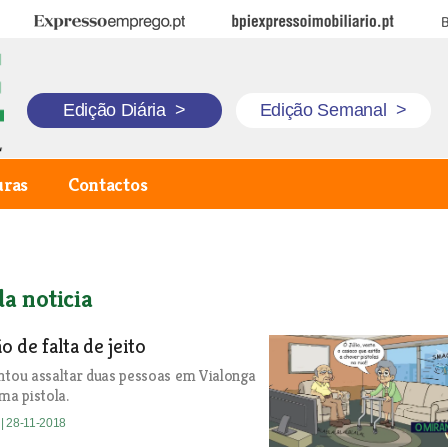
Expresso Emprego
BPI Expresso Imobiliário
B
Edição Diária
>
Edição Semanal
>
uras
Contactos
a noticia
 de falta de jeito
ou assaltar duas pessoas em Vialonga
a pistola.
a
| 28-11-2018