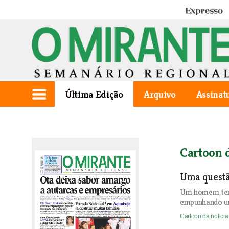
Expresso
Última Edição
Arquivo
Assinat
Cartoon d
Uma questão
Um homem tent
empunhando um
Cartoon da notici