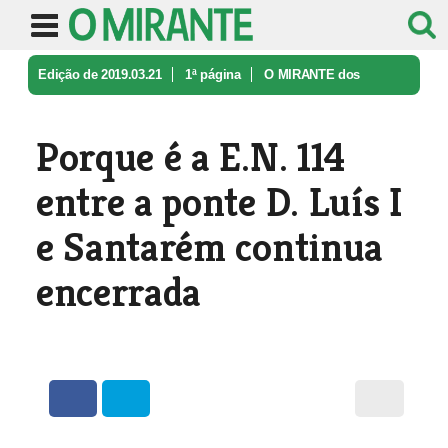
Edição de 2019.03.21
1ª página
O MIRANTE dos
Leitores
Porque é a E.N. 114 entre a ponte D ...
Porque é a E.N. 114
entre a ponte D. Luís I
e Santarém continua
encerrada