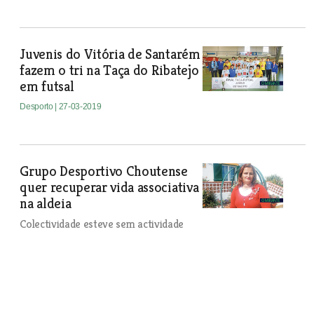
Juvenis do Vitória de Santarém
fazem o tri na Taça do Ribatejo
em futsal
Desporto
| 27-03-2019
Grupo Desportivo Choutense
quer recuperar vida associativa
na aldeia
Colectividade esteve sem actividade
durante dois anos e foi agora
reactivada. A Chamusca perdeu muita
população, o Chouto acompanhou a
tendência. Os jovens não querem ficar
porque não há trabalho. “Têm que ser as
colectividades a tentar recuperar a vida