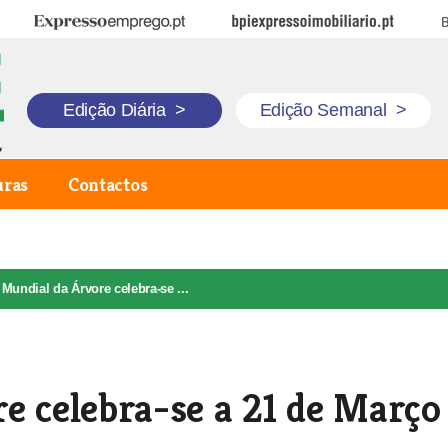
Expresso Emprego
BPI Expresso Imobiliário
B
Edição Diária
>
Edição Semanal
>
uras
Contactos
 Mundial da Árvore celebra-se ...
e celebra-se a 21 de Março