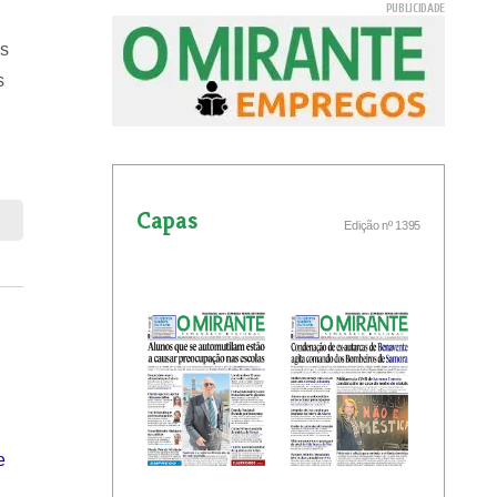
as
s
Capas
Edição nº 1395