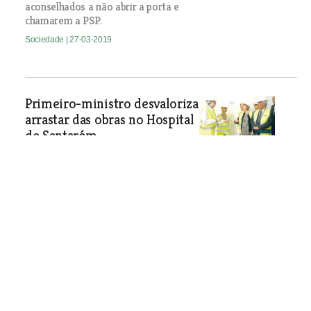
aconselhados a não abrir a porta e
chamarem a PSP.
Sociedade
| 27-03-2019
Primeiro-ministro desvaloriza
arrastar das obras no Hospital
de Santarém
Intervenções estiveram paradas
durante vários meses devido à falta de
visto do Tribunal de Contas. António
Costa acredita que com as
intervenções em curso vai ser possível
captar mais médicos. O responsável
disse ainda que na próxima legislatura
tem que se agilizar a rigidez das regras
do Tribunal de Contas.
Sociedade
| 27-03-2019